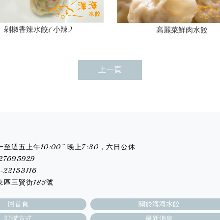
剁椒香辣水餃(小辣)
高麗菜鮮肉水餃
上一頁
一至週五上午10:00~ 晚上7:30，六日公休
27695929
-22153116
東區三賢街185號
回首頁
關於海海水餃
訂購方式
最新消息