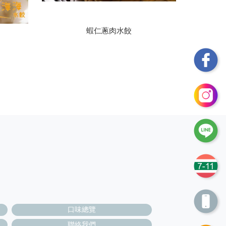
蝦仁蔥肉水餃
口味總覽
聯絡我們