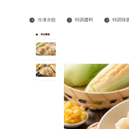
冷凍水餃
特調醬料
特調辣
商品圖像