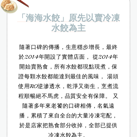
「海海水餃」原先以賣冷凍
水餃為主
隨著口碑的傳播，生意穩步增長，最終
於2014年開設了實體店面，
從2014年
開始賣熟食，所有水餃都現點現煮，保
證每顆水餃都能達到最佳的風味，
湯頭
使用RO逆滲透水，乾淨又衛生，烹煮流
程順暢絕不馬虎，品質安全有保障。
又
隨著多年來老饕的口碑相傳，名氣遠
播，累積了來自全台的大量冷凍宅配，
於是店家把熟食部分收掉，全部已提供
冷凍水餃為主。