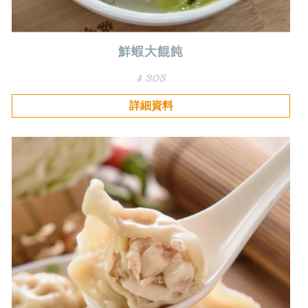
鮮蝦大餛飩
$ 305
詳細資料