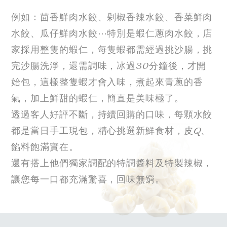
例如：茴香鮮肉水餃、剁椒香辣水餃、香菜鮮肉
水餃、瓜仔鮮肉水餃⋯特別是蝦仁蔥肉水餃，店
家採用整隻的蝦仁，每隻蝦都需經過挑沙腸，挑
完沙腸洗淨，還需調味，冰過30分鐘後，才開
始包，這樣整隻蝦才會入味，煮起來青蔥的香
氣，加上鮮甜的蝦仁，簡直是美味極了。
透過客人好評不斷，持續回購的口味，每顆水餃
都是當日手工現包，精心挑選新鮮食材，皮Q、
餡料飽滿實在。
還有搭上他們獨家調配的特調醬料及特製辣椒，
讓您每一口都充滿驚喜，回味無窮。